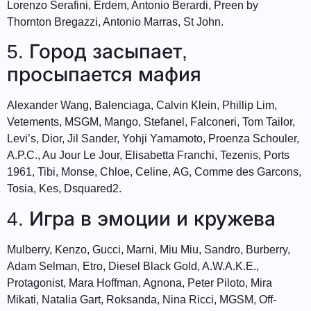
Lorenzo Serafini, Erdem, Antonio Berardi, Preen by
Thornton Bregazzi, Antonio Marras, St John.
5. Город засыпает,
просыпается мафия
Alexander Wang, Balenciaga, Calvin Klein, Phillip Lim,
Vetements, MSGM, Mango, Stefanel, Falconeri, Tom Tailor,
Levi’s, Dior, Jil Sander, Yohji Yamamoto, Proenza Schouler,
A.P.C., Au Jour Le Jour, Elisabetta Franchi, Tezenis, Ports
1961, Tibi, Monse, Chloe, Celine, AG, Comme des Garcons,
Tosia, Kes, Dsquared2.
4. Игра в эмоции и кружева
Mulberry, Kenzo, Gucci, Marni, Miu Miu, Sandro, Burberry,
Adam Selman, Etro, Diesel Black Gold, A.W.A.K.E.,
Protagonist, Mara Hoffman, Agnona, Peter Piloto, Mira
Mikati, Natalia Gart, Roksanda, Nina Ricci, MGSM, Off-