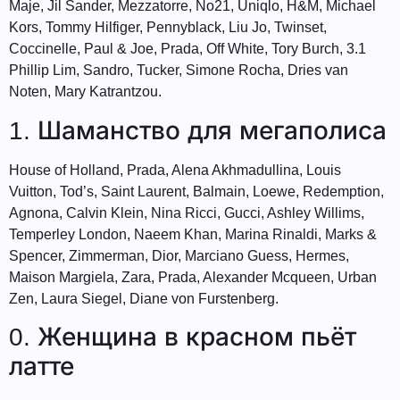
Maje, Jil Sander, Mezzatorre, No21, Uniqlo, H&M, Michael
Kors, Tommy Hilfiger, Pennyblack, Liu Jo, Twinset,
Coccinelle, Paul & Joe, Prada, Off White, Tory Burch, 3.1
Phillip Lim, Sandro, Tucker, Simone Rocha, Dries van
Noten, Mary Katrantzou.
1. Шаманство для мегаполиса
House of Holland, Prada, Alena Akhmadullina, Louis
Vuitton, Tod’s, Saint Laurent, Balmain, Loewe, Redemption,
Agnona, Calvin Klein, Nina Ricci, Gucci, Ashley Willims,
Temperley London, Naeem Khan, Marina Rinaldi, Marks &
Spencer, Zimmerman, Dior, Marciano Guess, Hermes,
Maison Margiela, Zara, Prada, Alexander Mcqueen, Urban
Zen, Laura Siegel, Diane von Furstenberg.
0. Женщина в красном пьёт
латте