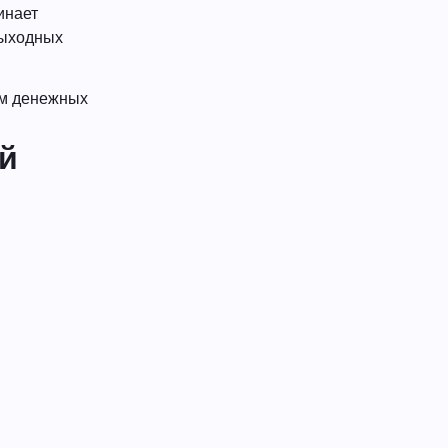
инает
выходных
ом денежных
й