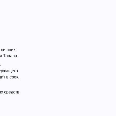
е лишних
и Товара.
с
держащего
ит в срок,
х средств,