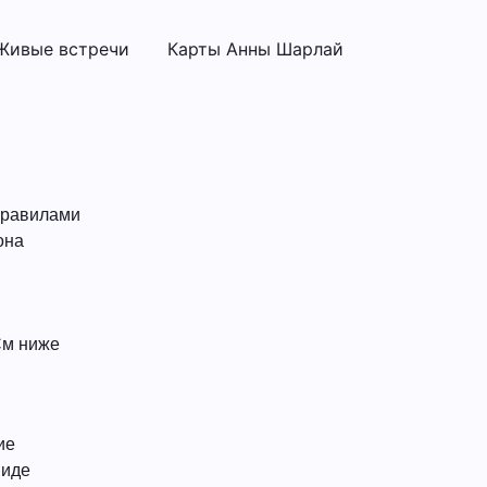
Живые встречи
Карты Анны Шарлай
правилами
она
См ниже
ие
виде