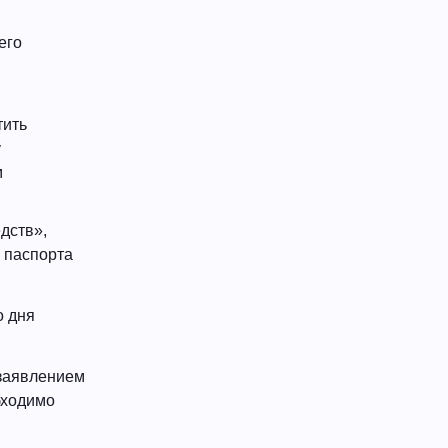
его
тить
у
м
дств»,
 паспорта
о дня
 заявлением
бходимо