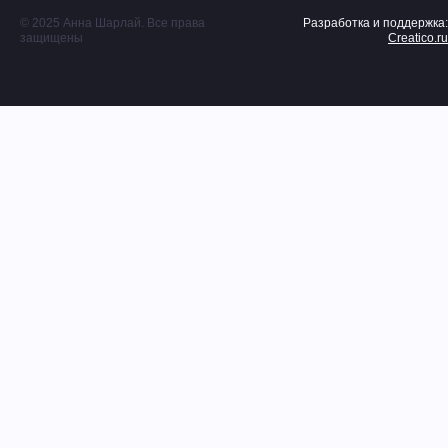
© 2025 Анна Шарлай. Все права
Разработка и поддержка:
защищены
Creatico.ru