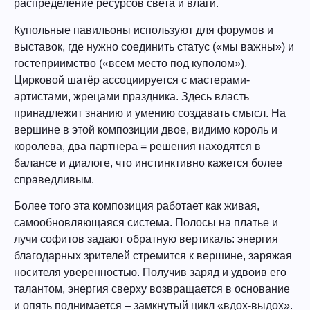
распределение ресурсов света и влаги.
Купольные павильоны используют для форумов и
выставок, где нужно соединить статус («мы важны») и
гостеприимство («всем место под куполом»).
Цирковой шатёр ассоциируется с мастерами-
артистами, жрецами праздника. Здесь власть
принадлежит знанию и умению создавать смысл. На
вершине в этой композиции двое, видимо король и
королева, два партнера = решения находятся в
балансе и диалоге, что инстинктивно кажется более
справедливым.
Более того эта композиция работает как живая,
самообновляющаяся система. Полосы на платье и
лучи софитов задают обратную вертикаль: энергия
благодарных зрителей стремится к вершине, заряжая
носителя уверенностью. Получив заряд и удвоив его
талантом, энергия сверху возвращается в основание
и опять поднимается – замкнутый цикл «вдох-выдох».