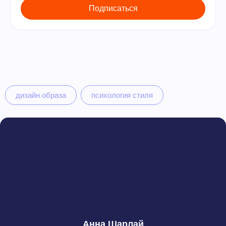
дизайн образа
психология стиля
Анна Шарлай