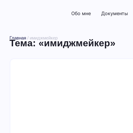
Обо мне
Документы
Главная
/
имиджмейкер
Тема: «имиджмейкер»