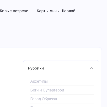
Живые встречи
Карты Анны Шарлай
Рубрики
Архетипы
Боги и Супергерои
Город Образов