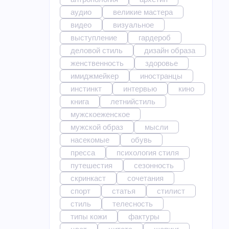
аудио
великие мастера
видео
визуальное
выступление
гардероб
деловой стиль
дизайн образа
женственность
здоровье
имиджмейкер
иностранцы
инстинкт
интервью
кино
книга
летнийстиль
мужскоеженское
мужской образ
мысли
насекомые
обувь
пресса
психология стиля
путешестия
сезонность
скринкаст
сочетания
спорт
статья
стилист
стиль
телесность
типы кожи
фактуры