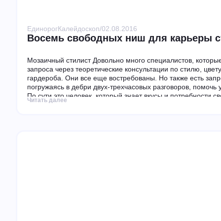
Единорог
Калейдоскоп
/
02.08.2016
Восемь свободных ниш для карьеры с
Мозаичный стилист Довольно много специалистов, которые
запроса через теоретические консультации по стилю, цвету
гардероба. Они все еще востребованы. Но также есть запр
погружаясь в дебри двух-трехчасовых разговоров, помочь уз
По сути это человек, который знает вкусы и потребности с
Читать далее
вместо клиента в автосалон и утвердить цвет обивки,...