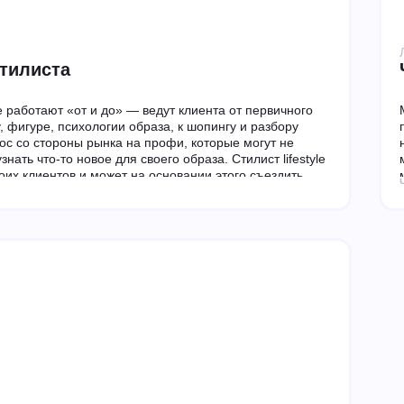
тилиста
 работают «от и до» — ведут клиента от первичного
, фигуре, психологии образа, к шопингу и разбору
ос со стороны рынка на профи, которые могут не
нать что-то новое для своего образа. Стилист lifestyle
воих клиентов и может на основании этого съездить