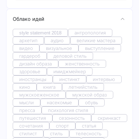
Облако идей
style statement 2018
антропология
архетип
аудио
великие мастера
видео
визуальное
выступление
гардероб
деловой стиль
дизайн образа
женственность
здоровье
имиджмейкер
иностранцы
инстинкт
интервью
кино
книга
летнийстиль
мужскоеженское
мужской образ
мысли
насекомые
обувь
пресса
психология стиля
путешестия
сезонность
скринкаст
сочетания
спорт
статья
стилист
стиль
телесность