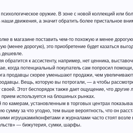
 психологическое оружие. В зоне с новой коллекций или бо
 наши движения, а значит обратить более пристальное вни
олке в магазине поставить чем-то похожую и менее дорогую
ую (менее дорогую), это приобретение будет казаться выг
а дешевле.
я обратится к ассистенту, например, нет ценника, выставо
чае, когда потенциальный покупатель сам попросил помощи,
рога продавцы скорее уменьшают продажи, чем увеличивают
родавцы. Вещь, которую вы потрогали, — а чтобы рассмотре
 своей. Этот беспорядок также дает ощущение, что другие 
же прием используется на блошиных рынках.
й по камерам, установленным в торговых центрах показываю
ю сумму за что угодно, тем выше вероятность, что он расст
лкими игрушками/конфетами и журналами часто стоят возле 
ельств» — бижутерия, сумки, шарфы.