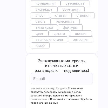
путешестия
сезонность
скринкаст
сочетания
спорт
статья
стилист
стиль
телесность
типы кожи
фактуры
цвет
цитата
шопинг
эволюция стиля
энтропия
юмор
Эксклюзивные материалы
и полезные статьи
раз в неделю — подпишитесь!
Нажимая на кнопку, Вы даете
Согласие на
обработку персональных данных в целях
рассылки информационных материалов
в
соответствии с
Политикой в отношении обработки
персональных данных