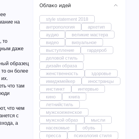
Облако идей
лее
style statement 2018
мание на
антропология
архетип
аудио
великие мастера
, то
видео
визуальное
одным даже
выступление
гардероб
деловой стиль
чный образец
дизайн образа
 то он более
женственность
здоровье
 их.
имиджмейкер
иностранцы
ть что там
инстинкт
интервью
люди
кино
книга
летнийстиль
т, что чем
мужскоеженское
анется с
мужской образ
мысли
входа, а
насекомые
обувь
пресса
психология стиля