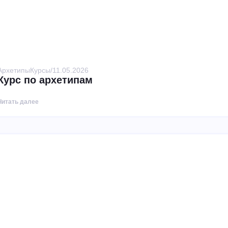
Архетипы
Курсы
/
11.05.2026
Курс по архетипам
Читать далее