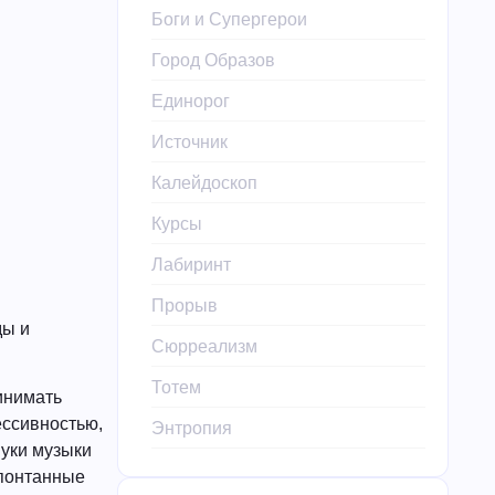
Боги и Супергерои
Город Образов
Единорог
Источник
Калейдоскоп
Курсы
Лабиринт
Прорыв
ды и
Сюрреализм
Тотем
инимать
ессивностью,
Энтропия
вуки музыки
спонтанные