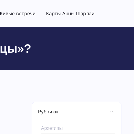
Живые встречи
Карты Анны Шарлай
ицы»?
Рубрики
Архетипы