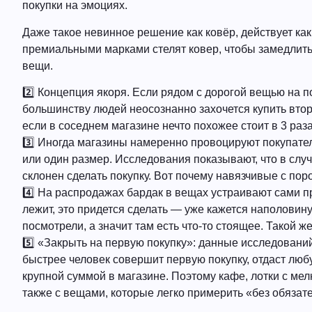
покупки на эмоциях.
Даже такое невинное решение как ковёр, действует как
премиальными марками стелят ковер, чтобы замедлить
вещи.
2️⃣ Концепция якоря. Если рядом с дорогой вещью на п
большинству людей неосознанно захочется купить втор
если в соседнем магазине нечто похожее стоит в 3 раз
3️⃣ Иногда магазины намеренно провоцируют покупател
или один размер. Исследования показывают, что в слу
склонен сделать покупку. Вот почему навязчивые с по
4️⃣ На распродажах бардак в вещах устраивают сами п
лежит, это придется сделать — уже кажется наполовину
посмотрели, а значит там есть что-то стоящее. Такой 
5️⃣ «Закрыть на первую покупку»: данные исследовани
быстрее человек совершит первую покупку, отдаст любу
крупной суммой в магазине. Поэтому кафе, лотки с ме
также с вещами, которые легко примерить «без обязат